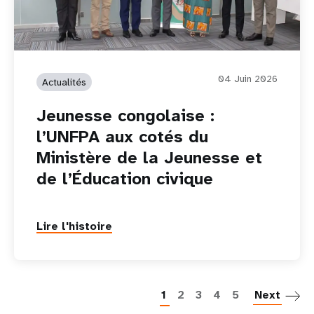
04 Juin 2026
Actualités
Jeunesse congolaise :
l’UNFPA aux cotés du
Ministère de la Jeunesse et
de l’Éducation civique
Lire l'histoire
P
1
2
3
4
5
Next